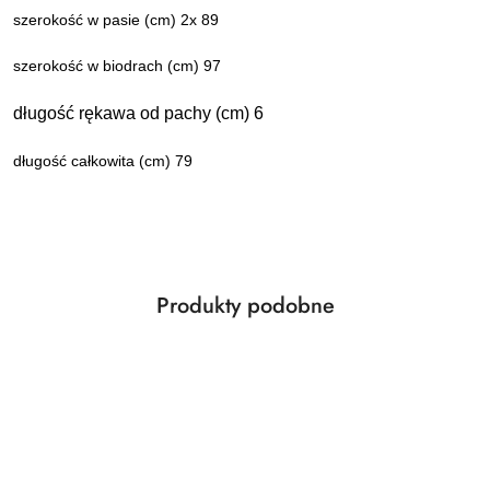
szerokość w pasie (cm) 2x 89
szerokość w biodrach (cm) 97
długość rękawa od pachy (cm) 6
długość całkowita (cm) 79
Produkty
Produkty podobne
Pomiń karuzelę produktów
o
statusie: