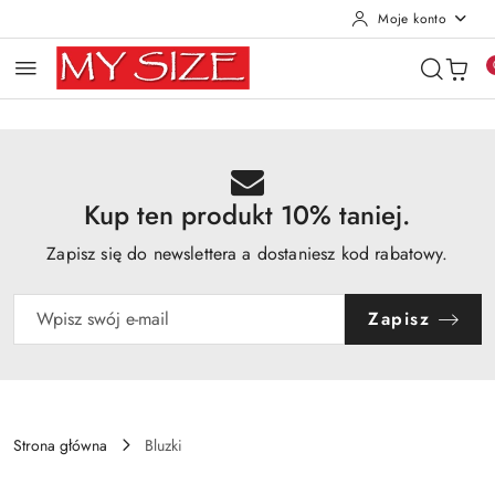
Moje konto
Przejdź do treści głównej
Przejdź do wyszukiwarki
Przejdź do moje konto
Przejdź do menu głównego
Przejdź do opisu produktu
Przejdź do stopki
Kup ten produkt 10% taniej.
Zapisz się do newslettera a dostaniesz kod rabatowy.
Zapisz
Strona główna
Bluzki