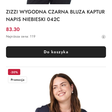
ZIZZI WYGODNA CZARNA BLUZA KAPTUR
NAPIS NIEBIESKI 042C
83.30
Cena
Najniższa
Najniższa cena:
119
promocyjna:
cena
z
30
Do koszyka
dni
przed
obniżką
-30%
Promocja