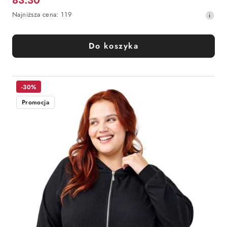
83.30
Cena
Najniższa
Najniższa cena:
119
promocyjna:
cena
z
30
Do koszyka
dni
przed
obniżką
-30%
Promocja