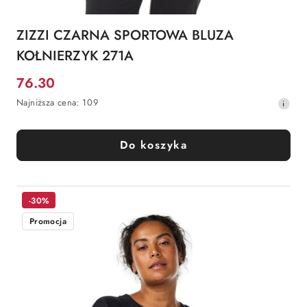
ZIZZI CZARNA SPORTOWA BLUZA
KOŁNIERZYK 271A
76.30
Cena
Najniższa
Najniższa cena:
109
promocyjna:
cena
z
30
Do koszyka
dni
przed
obniżką
-30%
Promocja