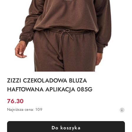
ZIZZI CZEKOLADOWA BLUZA
HAFTOWANA APLIKACJA 085G
76.30
Cena
Najniższa
Najniższa cena:
109
promocyjna:
cena
z
30
Do koszyka
dni