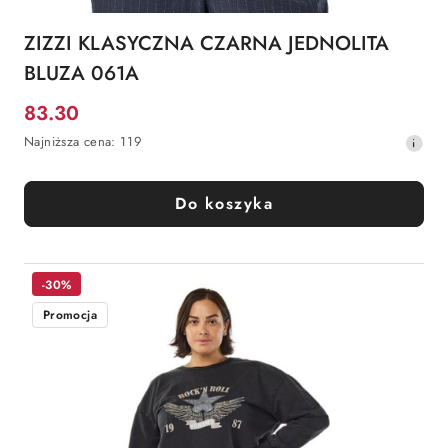
ZIZZI KLASYCZNA CZARNA JEDNOLITA
BLUZA 061A
83.30
Cena
Najniższa
Najniższa cena:
119
promocyjna:
cena
z
30
Do koszyka
dni
przed
obniżką
-30%
Promocja