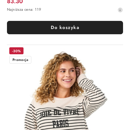
83.30
Cena
Najniższa
Najniższa cena:
119
promocyjna:
cena
z
30
Do koszyka
dni
przed
obniżką
-30%
Promocja