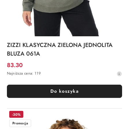
ZIZZI KLASYCZNA ZIELONA JEDNOLITA
BLUZA 061A
83.30
Cena
Najniższa
Najniższa cena:
119
promocyjna:
cena
z
30
Do koszyka
dni
przed
obniżką
-30%
Promocja