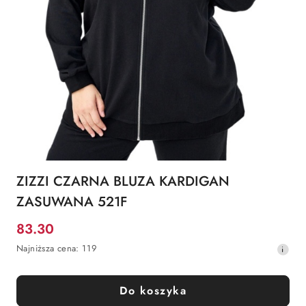
ZIZZI CZARNA BLUZA KARDIGAN
ZASUWANA 521F
83.30
Cena
Najniższa
Najniższa cena:
119
promocyjna:
cena
z
30
Do koszyka
dni