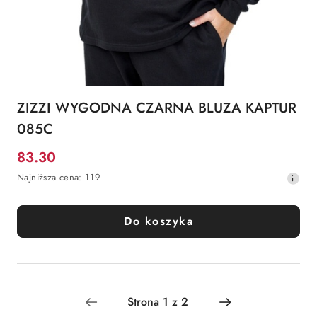
ZIZZI WYGODNA CZARNA BLUZA KAPTUR
085C
83.30
Cena
Najniższa
Najniższa cena:
119
promocyjna:
cena
z
30
Do koszyka
dni
przed
obniżką