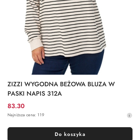
ZIZZI WYGODNA BEŻOWA BLUZA W
PASKI NAPIS 312A
83.30
Cena
Najniższa
Najniższa cena:
119
promocyjna:
cena
z
30
Do koszyka
dni