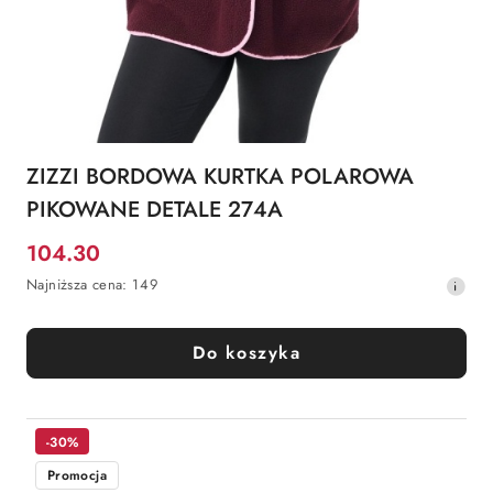
ZIZZI BORDOWA KURTKA POLAROWA
PIKOWANE DETALE 274A
104.30
Cena
Najniższa
Najniższa cena:
149
promocyjna:
cena
z
30
Do koszyka
dni
przed
obniżką
-30%
Promocja