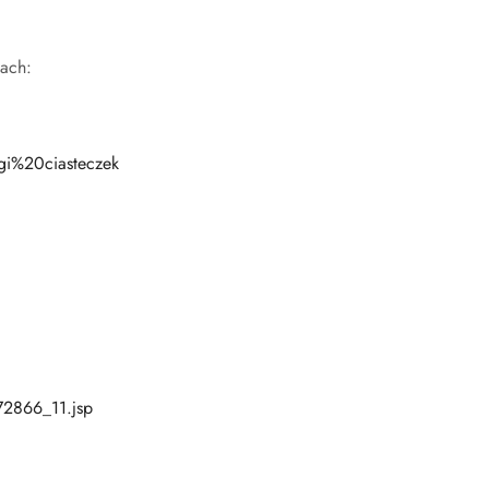
nach:
i%20ciasteczek
72866_11.jsp