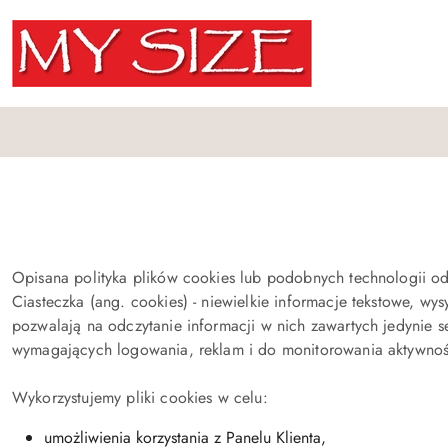
Przejdź do treści głównej
Przejdź do wyszukiwarki
Przejdź do moje konto
Przejdź do menu głównego
Przejdź do stopki
Opisana polityka plików cookies lub podobnych technologii odn
Ciasteczka (ang. cookies) - niewielkie informacje tekstowe, 
pozwalają na odczytanie informacji w nich zawartych jedynie se
wymagających logowania, reklam i do monitorowania aktywno
Wykorzystujemy pliki cookies w celu:
umożliwienia korzystania z Panelu Klienta,