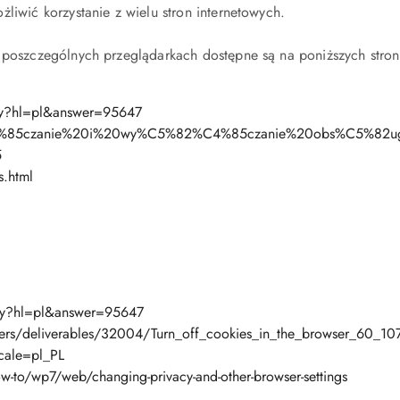
liwić korzystanie z wielu stron internetowych.
w poszczególnych przeglądarkach dostępne są na poniższych stro
py?hl=pl&answer=95647
2%C4%85czanie%20i%20wy%C5%82%C4%85czanie%20obs%C5%82ug
5
.html
.py?hl=pl&answer=95647
sers/deliverables/32004/Turn_off_cookies_in_the_browser_60_10
cale=pl_PL
o/wp7/web/changing-privacy-and-other-browser-settings