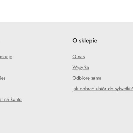
e
O sklepie
amacje
O nas
Wysyłka
ies
Odbiorę sama
Jak dobrać ubiór do sylwetki
t na konto