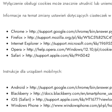
Wyłączenie obsługi cookies może znacznie utrudnić lub uniemoż
Informacje na temat zmiany ustawień dotyczących ciasteczek 
Chrome > http://support.google.com/chrome/bin/answer.
Firefox > http://support.mozilla.org/pl/kb/W%C5%8
Internet Explorer > http://support.microsoft.com/kb/19695
Opera > http://help.opera.com/Windows/12.10/pl/cookies
Safari > http://support.apple.com/kb/PH5042
Instrukcje dla urządzeń mobilnych:
Android > http://support.google.com/chrome/bin/answer
Blackberry > http://docs.blackberry.com/en/smartphone_u
iOS (Safari) > http://support.apple.com/kb/HT1677?viewlo
Windows Phone > http://www.windowsphone.com/pl-pl/how-t