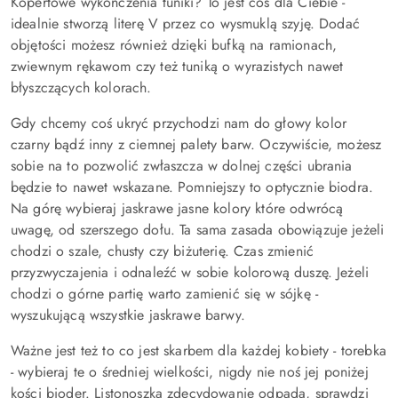
Kopertowe wykończenia tuniki? To jest coś dla Ciebie -
idealnie stworzą literę V przez co wysmuklą szyję. Dodać
objętości możesz również dzięki bufką na ramionach,
zwiewnym rękawom czy też tuniką o wyrazistych nawet
błyszczących kolorach.
Gdy chcemy coś ukryć przychodzi nam do głowy kolor
czarny bądź inny z ciemnej palety barw. Oczywiście, możesz
sobie na to pozwolić zwłaszcza w dolnej części ubrania
będzie to nawet wskazane. Pomniejszy to optycznie biodra.
Na górę wybieraj jaskrawe jasne kolory które odwrócą
uwagę, od szerszego dołu. Ta sama zasada obowiązuje jeżeli
chodzi o szale, chusty czy biżuterię. Czas zmienić
przyzwyczajenia i odnaleźć w sobie kolorową duszę. Jeżeli
chodzi o górne partię warto zamienić się w sójkę -
wyszukującą wszystkie jaskrawe barwy.
Ważne jest też to co jest skarbem dla każdej kobiety - torebka
- wybieraj te o średniej wielkości, nigdy nie noś jej poniżej
kości bioder. Listonoszka zdecydowanie odpada, sprawdzi