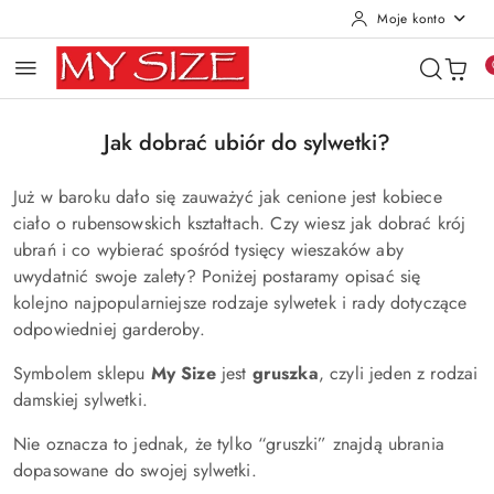
Moje konto
Przejdź do treści głównej
Przejdź do wyszukiwarki
Przejdź do moje konto
Przejdź do menu głównego
Przejdź do stopki
Jak dobrać ubiór do sylwetki?
Już w baroku dało się zauważyć jak cenione jest kobiece
ciało o rubensowskich kształtach. Czy wiesz jak dobrać krój
ubrań i co wybierać spośród tysięcy wieszaków aby
uwydatnić swoje zalety? Poniżej postaramy opisać się
kolejno najpopularniejsze rodzaje sylwetek i rady dotyczące
odpowiedniej garderoby.
Symbolem sklepu
My Size
jest
gruszka
, czyli jeden z rodzai
damskiej sylwetki.
Nie oznacza to jednak, że tylko “gruszki” znajdą ubrania
dopasowane do swojej sylwetki.