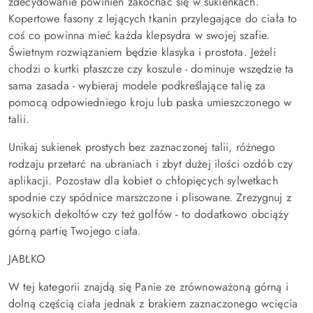
zdecydowanie powinien zakochać się w sukienkach.
Kopertowe fasony z lejących tkanin przylegające do ciała to
coś co powinna mieć każda klepsydra w swojej szafie.
Świetnym rozwiązaniem będzie klasyka i prostota. Jeżeli
chodzi o kurtki płaszcze czy koszule - dominuje wszędzie ta
sama zasada - wybieraj modele podkreślające talię za
pomocą odpowiedniego kroju lub paska umieszczonego w
talii.
Unikaj sukienek prostych bez zaznaczonej talii, różnego
rodzaju przetarć na ubraniach i zbyt dużej ilości ozdób czy
aplikacji. Pozostaw dla kobiet o chłopięcych sylwetkach
spodnie czy spódnice marszczone i plisowane. Zrezygnuj z
wysokich dekoltów czy też golfów - to dodatkowo obciąży
górną partię Twojego ciała.
JABŁKO
W tej kategorii znajdą się Panie ze zrównoważoną górną i
dolną częścią ciała jednak z brakiem zaznaczonego wcięcia