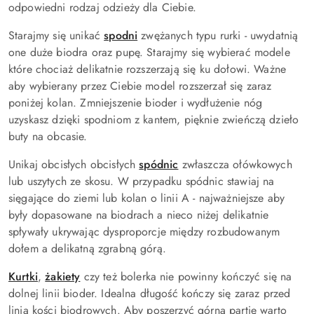
odpowiedni rodzaj odzieży dla Ciebie.
Starajmy się unikać
spodni
zwężanych typu rurki - uwydatnią
one duże biodra oraz pupę. Starajmy się wybierać modele
które chociaż delikatnie rozszerzają się ku dołowi. Ważne
aby wybierany przez Ciebie model rozszerzał się zaraz
poniżej kolan. Zmniejszenie bioder i wydłużenie nóg
uzyskasz dzięki spodniom z kantem, pięknie zwieńczą dzieło
buty na obcasie.
Unikaj obcisłych obcisłych
spódnic
zwłaszcza ołówkowych
lub uszytych ze skosu. W przypadku spódnic stawiaj na
sięgające do ziemi lub kolan o linii A - najważniejsze aby
były dopasowane na biodrach a nieco niżej delikatnie
spływały ukrywając dysproporcje między rozbudowanym
dołem a delikatną zgrabną górą.
Kurtki
,
żakiety
czy też bolerka nie powinny kończyć się na
dolnej linii bioder. Idealna długość kończy się zaraz przed
linią kości biodrowych. Aby poszerzyć górną partię warto