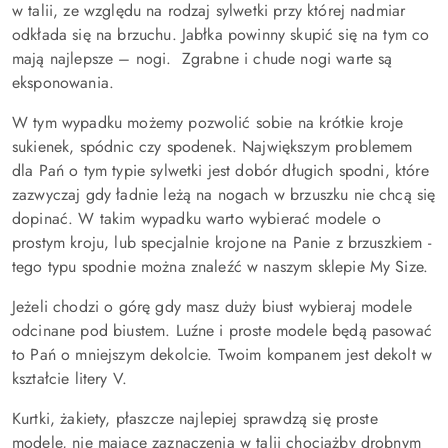
w talii, ze względu na rodzaj sylwetki przy której nadmiar
odkłada się na brzuchu. Jabłka powinny skupić się na tym co
mają najlepsze – nogi. Zgrabne i chude nogi warte są
eksponowania.
W tym wypadku możemy pozwolić sobie na krótkie kroje
sukienek, spódnic czy spodenek. Największym problemem
dla Pań o tym typie sylwetki jest dobór długich spodni, które
zazwyczaj gdy ładnie leżą na nogach w brzuszku nie chcą się
dopinać. W takim wypadku warto wybierać modele o
prostym kroju, lub specjalnie krojone na Panie z brzuszkiem -
tego typu spodnie można znaleźć w naszym sklepie My Size.
Jeżeli chodzi o górę gdy masz duży biust wybieraj modele
odcinane pod biustem. Luźne i proste modele będą pasować
to Pań o mniejszym dekolcie. Twoim kompanem jest dekolt w
kształcie litery V.
Kurtki, żakiety, płaszcze najlepiej sprawdzą się proste
modele, nie mające zaznaczenia w talii chociażby drobnym