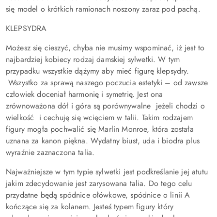
się model o krótkich ramionach noszony zaraz pod pachą.
KLEPSYDRA
Możesz się cieszyć, chyba nie musimy wspominać, iż jest to
najbardziej kobiecy rodzaj damskiej sylwetki. W tym
przypadku wszystkie dążymy aby mieć figurę klepsydry.
Wszystko za sprawą naszego poczucia estetyki – od zawsze
człowiek doceniał harmonię i symetrię. Jest ona
zrównoważona dół i góra są porównywalne jeżeli chodzi o
wielkość i cechuję się wcięciem w talii. Takim rodzajem
figury mogła pochwalić się Marlin Monroe, która została
uznana za kanon piękna. Wydatny biust, uda i biodra plus
wyraźnie zaznaczona talia.
Najważniejsze w tym typie sylwetki jest podkreślanie jej atutu
jakim zdecydowanie jest zarysowana talia. Do tego celu
przydatne będą spódnice ołówkowe, spódnice o linii A
kończące się za kolanem. Jesteś typem figury który