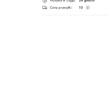
Wysyłka w ciągu:
24 godzin
i
Cena przesyłki:
10
dostawa