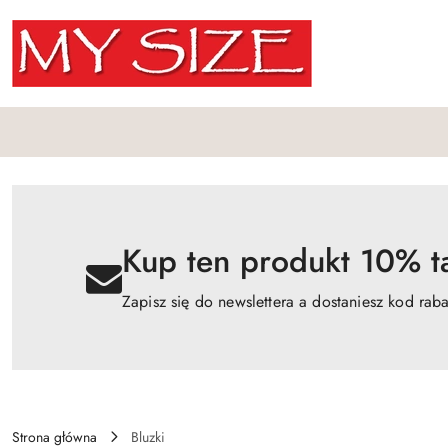
Przejdź do treści głównej
Przejdź do wyszukiwarki
Przejdź do moje konto
Przejdź do menu głównego
Przejdź do opisu produktu
Przejdź do stopki
Kup ten produkt 10% ta
Zapisz się do newslettera a dostaniesz kod rab
Strona główna
Bluzki