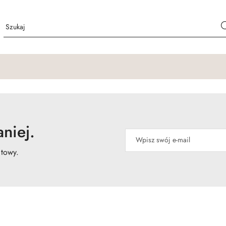
niej.
atowy.