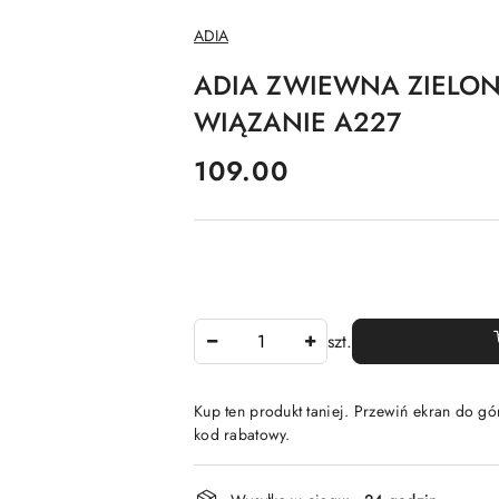
NAZWA
ADIA
PRODUCENTA:
ADIA ZWIEWNA ZIELO
WIĄZANIE A227
cena:
109.00
Ilość
szt.
Kup ten produkt taniej. Przewiń ekran do gór
kod rabatowy.
Dostępność