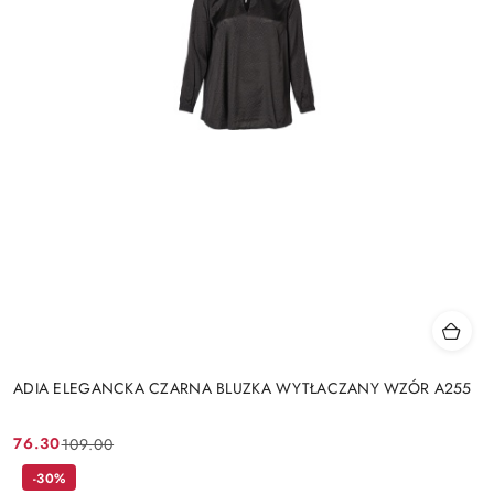
ADIA ELEGANCKA CZARNA BLUZKA WYTŁACZANY WZÓR A255
76.30
109.00
Cena
Cena
promocyjna:
przed
-30%