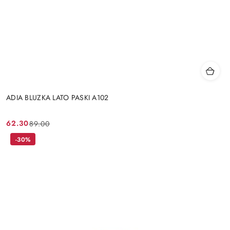
ADIA BLUZKA LATO PASKI A102
62.30
89.00
Cena
Cena
promocyjna:
przed
-30%
promocją: