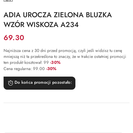
PRODUCENTA:
ADIA UROCZA ZIELONA BLUZKA
WZÓR WISKOZA A234
Cena:
69.30
Najniższa cena z 30 dni przed promocją, czyli jeśli widzisz tu cenę
mniejszą niż ta przekreślona to znaczy, że w trakcie ostatniej promocji
Rabat:
ten produkt kosztował:
99
-30%
Rabat:
Cena regularna:
99.00
-30%
Do końca promocji pozostało: