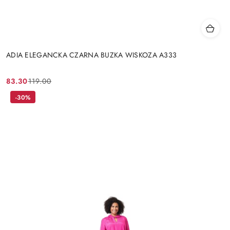
ADIA ELEGANCKA CZARNA BUZKA WISKOZA A333
83.30
119.00
Cena
Cena
promocyjna:
przed
-30%
promocją: