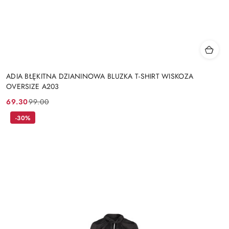
ADIA BŁĘKITNA DZIANINOWA BLUZKA T-SHIRT WISKOZA
OVERSIZE A203
69.30
99.00
Cena
Cena
promocyjna:
przed
-30%
promocją: