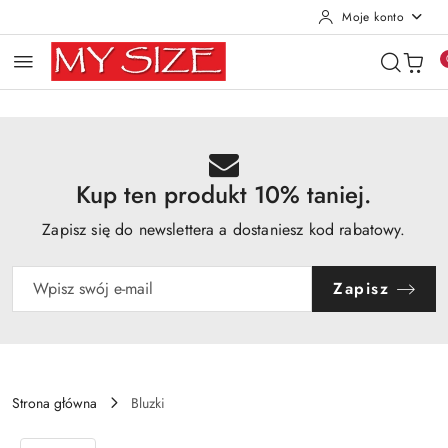
Moje konto
Przejdź do treści głównej
Przejdź do wyszukiwarki
Przejdź do moje konto
Przejdź do menu głównego
Przejdź do opisu produktu
Przejdź do stopki
Kup ten produkt 10% taniej.
Zapisz się do newslettera a dostaniesz kod rabatowy.
Zapisz
Strona główna
Bluzki