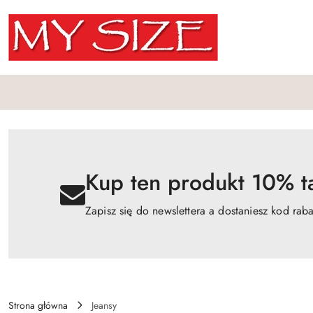
Przejdź do treści głównej
Przejdź do wyszukiwarki
Przejdź do moje konto
Przejdź do menu głównego
Przejdź do opisu produktu
Przejdź do stopki
Kup ten produkt 10% ta
Zapisz się do newslettera a dostaniesz kod rab
Strona główna
Jeansy