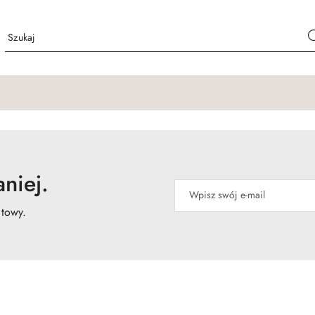
niej.
atowy.