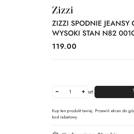
NAZWA
PRODUCENTA:
ZIZZI
ZIZZI SPODNIE JEANSY
WYSOKI STAN N82 001
cena:
119.00
Ilość
szt.
Kup ten produkt taniej. Przewiń ekran do gór
kod rabatowy.
Dostępność