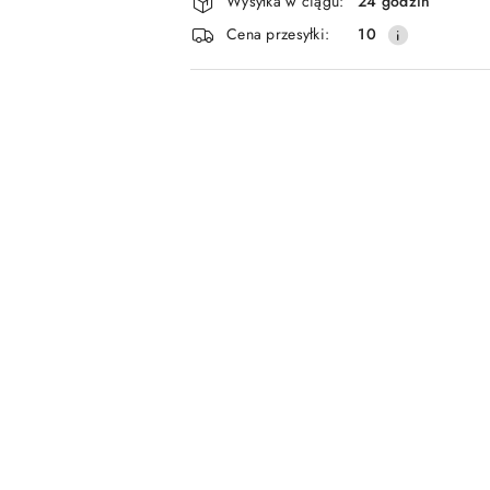
Wysyłka w ciągu:
24 godzin
i
Cena przesyłki:
10
dostawa