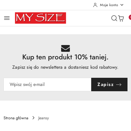
Moje konto
Przejdź do treści głównej
Przejdź do wyszukiwarki
Przejdź do moje konto
Przejdź do menu głównego
Przejdź do opisu produktu
Przejdź do stopki
Kup ten produkt 10% taniej.
Zapisz się do newslettera a dostaniesz kod rabatowy.
Zapisz
Strona główna
Jeansy