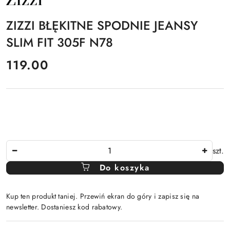
PRODUCENTA:
ZIZZI
ZIZZI BŁĘKITNE SPODNIE JEANSY
SLIM FIT 305F N78
cena:
119.00
Ilość
szt.
Do koszyka
Kup ten produkt taniej. Przewiń ekran do góry i zapisz się na
newsletter. Dostaniesz kod rabatowy.
Dostępność