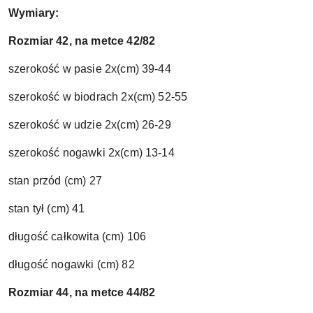
Wymiary:
Rozmiar 42, na metce 42/82
szerokość w pasie 2x(cm) 39-44
szerokość w biodrach 2x(cm) 52-55
szerokość w udzie 2x(cm) 26-29
szerokość nogawki 2x(cm) 13-14
stan przód (cm) 27
stan tył (cm) 41
długość całkowita (cm) 106
długość nogawki (cm) 82
Rozmiar 44, na metce 44/82