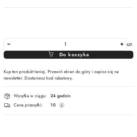
Ilość
szt.
Do koszyka
Kup ten produkt taniej. Przewiń ekran do góry i zapisz się na
newsletter. Dostaniesz kod rabatowy.
Dostępność
Wysyłka w ciągu:
24 godzin
i
Cena przesyłki:
10
dostawa