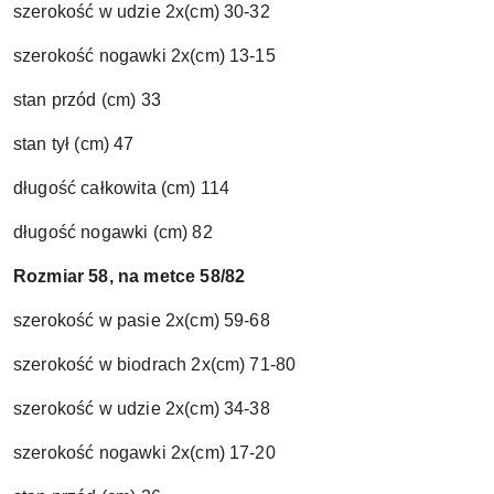
szerokość w udzie 2x(cm) 30-32
szerokość nogawki 2x(cm) 13-15
stan przód (cm) 33
stan tył (cm) 47
długość całkowita (cm) 114
długość nogawki (cm) 82
Rozmiar 58, na metce 58/82
szerokość w pasie 2x(cm) 59-68
szerokość w biodrach 2x(cm) 71-80
szerokość w udzie 2x(cm) 34-38
szerokość nogawki 2x(cm) 17-20