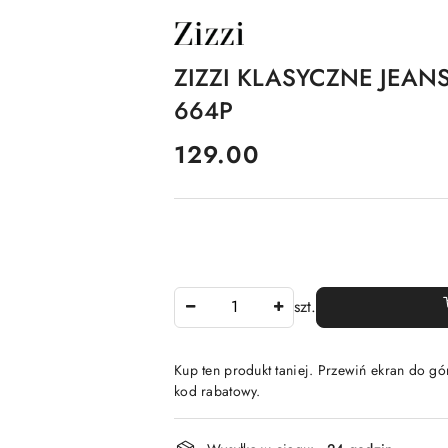
NAZWA
PRODUCENTA:
ZIZZI
ZIZZI KLASYCZNE JEA
664P
cena:
129.00
Ilość
szt.
Kup ten produkt taniej. Przewiń ekran do gór
kod rabatowy.
Dostępność