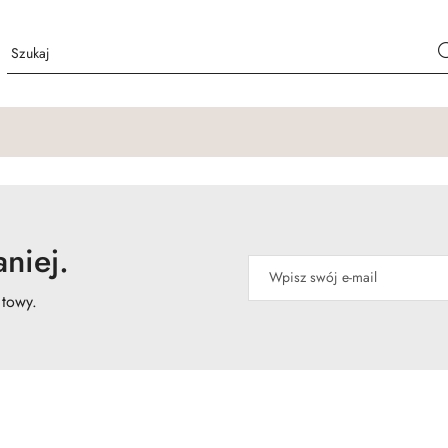
niej.
atowy.