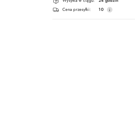
Wysyłka w ciągu:
24 godzin
i
Cena przesyłki:
10
dostawa