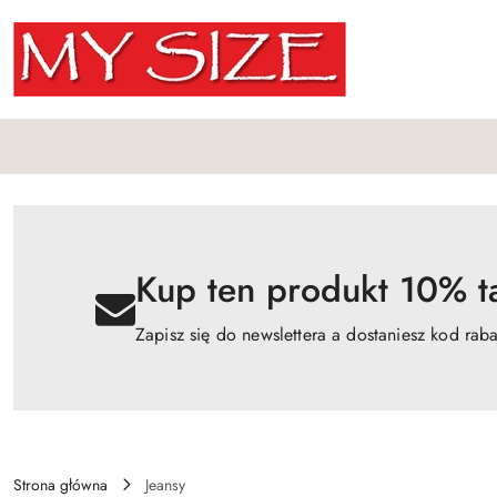
Przejdź do treści głównej
Przejdź do wyszukiwarki
Przejdź do moje konto
Przejdź do menu głównego
Przejdź do opisu produktu
Przejdź do stopki
Kup ten produkt 10% ta
Zapisz się do newslettera a dostaniesz kod rab
Strona główna
Jeansy