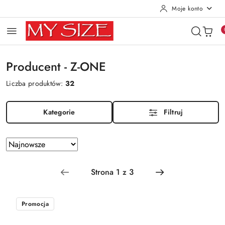
Moje konto
Przejdź do treści głównej
Przejdź do wyszukiwarki
Przejdź do moje konto
Przejdź do menu głównego
Przejdź do stopki
Producent - Z-ONE
Liczba produktów:
32
Kategorie
Filtruj
Zastosowano
Sortuj
według
sortowanie:
Najnowsze.
Promocja