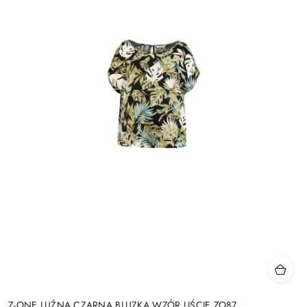
Z-ONE LUŹNA CZARNA BLUZKA WZÓR LIŚCIE ZO87