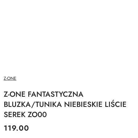
NAZWA
Z-ONE
PRODUCENTA:
Z-ONE FANTASTYCZNA
BLUZKA/TUNIKA NIEBIESKIE LIŚCIE
SEREK ZO00
cena:
119.00