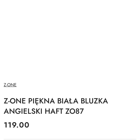
NAZWA
Z-ONE
PRODUCENTA:
Z-ONE PIĘKNA BIAŁA BLUZKA
ANGIELSKI HAFT ZO87
cena:
119.00