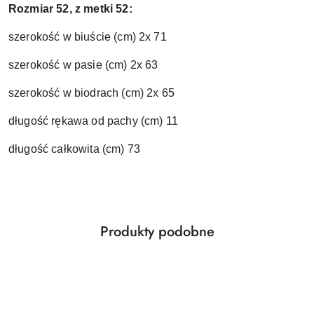
Rozmiar 52, z metki 52:
szerokość w biuście (cm) 2x 71
szerokość w pasie (cm) 2x 63
szerokość w biodrach (cm) 2x 65
długość rękawa od pachy (cm) 11
długość całkowita (cm) 73
Produkty
Produkty podobne
Pomiń karuzelę produktów
o
statusie: