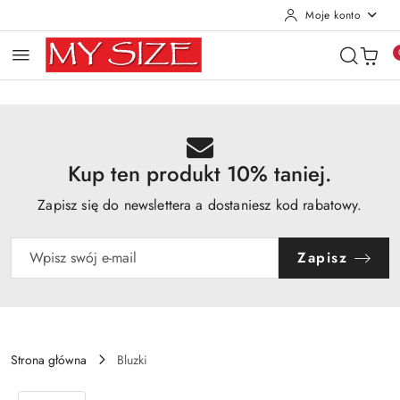
Moje konto
Przejdź do treści głównej
Przejdź do wyszukiwarki
Przejdź do moje konto
Przejdź do menu głównego
Przejdź do opisu produktu
Przejdź do stopki
Kup ten produkt 10% taniej.
Zapisz się do newslettera a dostaniesz kod rabatowy.
Zapisz
Strona główna
Bluzki