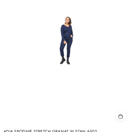
ADIA SPODNIE STRETCH GRANAT W STAN A502