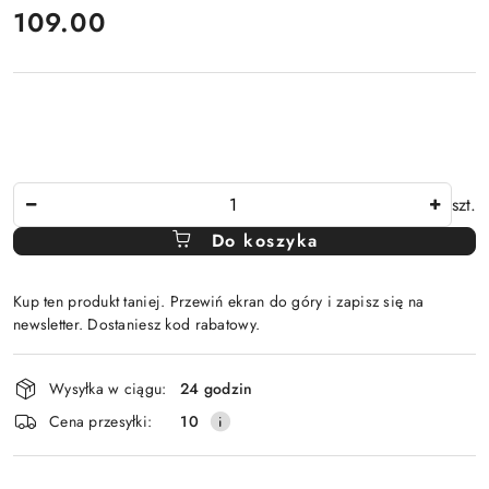
cena:
109.00
Ilość
szt.
Do koszyka
Kup ten produkt taniej. Przewiń ekran do góry i zapisz się na
newsletter. Dostaniesz kod rabatowy.
Dostępność
Wysyłka w ciągu:
24 godzin
i
Cena przesyłki:
10
dostawa