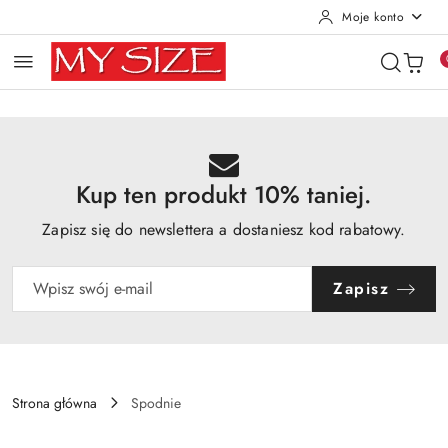
Moje konto
Przejdź do treści głównej
Przejdź do wyszukiwarki
Przejdź do moje konto
Przejdź do menu głównego
Przejdź do opisu produktu
Przejdź do stopki
Kup ten produkt 10% taniej.
Zapisz się do newslettera a dostaniesz kod rabatowy.
Zapisz
Strona główna
Spodnie