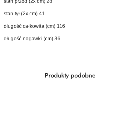
stan przód (2x cm) 28
stan tył (2x cm) 41
długość całkowita (cm) 116
długość nogawki (cm) 86
Produkty
Produkty podobne
Pomiń karuzelę produktów
o
statusie: