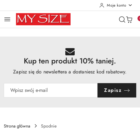
Moje konto
Przejdź do treści głównej
Przejdź do wyszukiwarki
Przejdź do moje konto
Przejdź do menu głównego
Przejdź do opisu produktu
Przejdź do stopki
Kup ten produkt 10% taniej.
Zapisz się do newslettera a dostaniesz kod rabatowy.
Zapisz
Strona główna
Spodnie