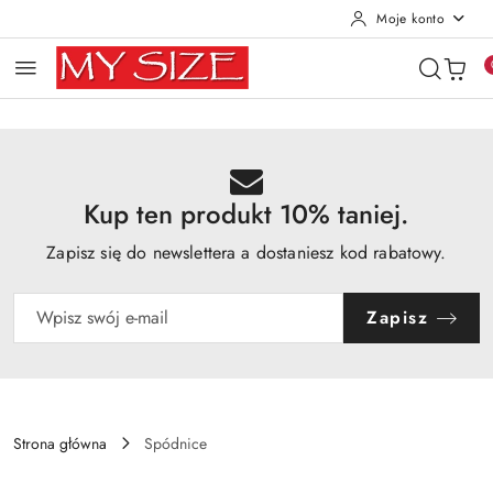
Moje konto
Przejdź do treści głównej
Przejdź do wyszukiwarki
Przejdź do moje konto
Przejdź do menu głównego
Przejdź do opisu produktu
Przejdź do stopki
Kup ten produkt 10% taniej.
Zapisz się do newslettera a dostaniesz kod rabatowy.
Zapisz
Strona główna
Spódnice