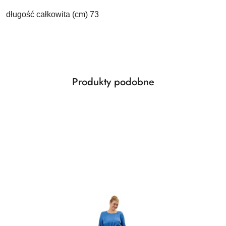
długość całkowita (cm) 73
Produkty
Produkty podobne
Pomiń karuzelę produktów
o
statusie: