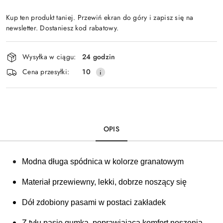
Kup ten produkt taniej. Przewiń ekran do góry i zapisz się na
newsletter. Dostaniesz kod rabatowy.
Dostępność
Wysyłka w ciągu:
24 godzin
i
Cena przesyłki:
10
dostawa
OPIS
Modna długa spódnica w kolorze granatowym
Materiał przewiewny, lekki, dobrze noszący się 
Dół zdobiony pasami w postaci zakładek
Z tyłu pasie gumka, poprawiająca komfort noszenia