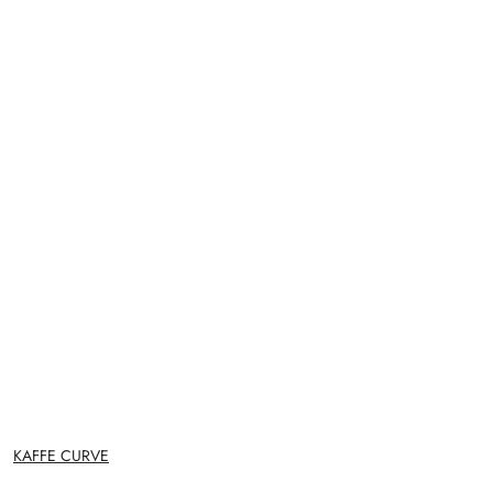
NAZWA
KAFFE CURVE
PRODUCENTA: