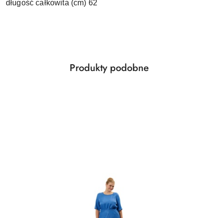
długość całkowita (cm) 62
Produkty
Produkty podobne
Pomiń karuzelę produktów
o
statusie: