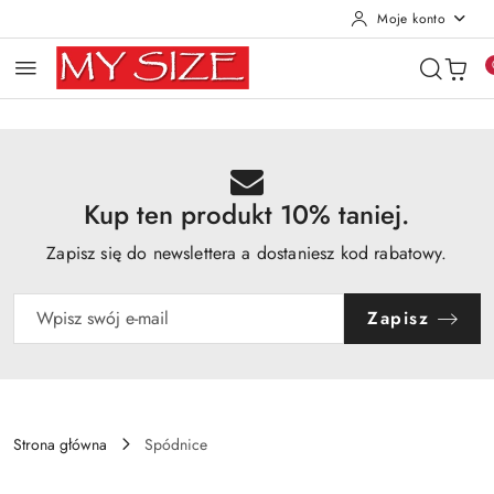
Moje konto
Przejdź do treści głównej
Przejdź do wyszukiwarki
Przejdź do moje konto
Przejdź do menu głównego
Przejdź do opisu produktu
Przejdź do stopki
Kup ten produkt 10% taniej.
Zapisz się do newslettera a dostaniesz kod rabatowy.
Zapisz
Strona główna
Spódnice