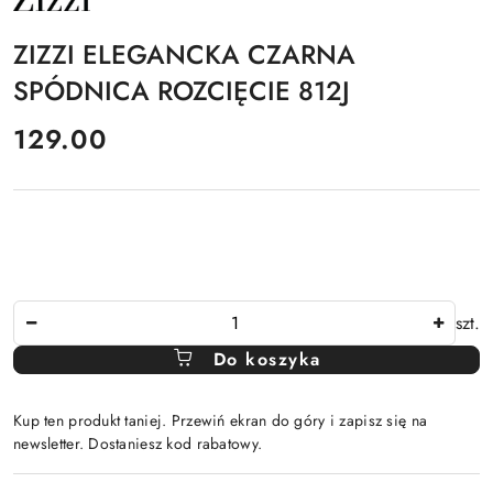
PRODUCENTA:
ZIZZI
ZIZZI ELEGANCKA CZARNA
SPÓDNICA ROZCIĘCIE 812J
cena:
129.00
Ilość
szt.
Do koszyka
Kup ten produkt taniej. Przewiń ekran do góry i zapisz się na
newsletter. Dostaniesz kod rabatowy.
Dostępność