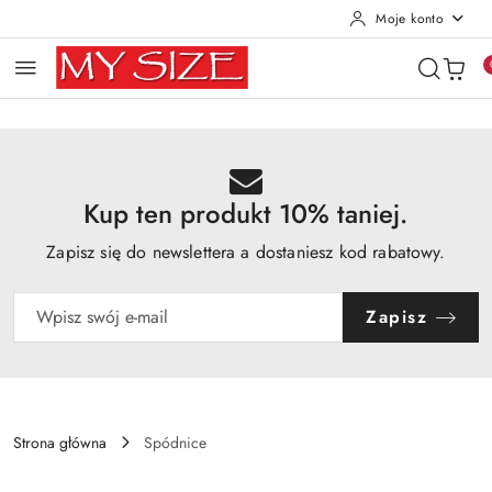
Moje konto
Przejdź do treści głównej
Przejdź do wyszukiwarki
Przejdź do moje konto
Przejdź do menu głównego
Przejdź do opisu produktu
Przejdź do stopki
Kup ten produkt 10% taniej.
Zapisz się do newslettera a dostaniesz kod rabatowy.
Zapisz
Strona główna
Spódnice