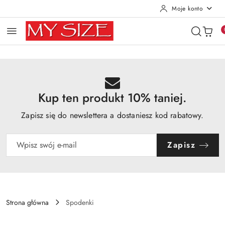
Moje konto
Przejdź do treści głównej
Przejdź do wyszukiwarki
Przejdź do moje konto
Przejdź do menu głównego
Przejdź do opisu produktu
Przejdź do stopki
Kup ten produkt 10% taniej.
Zapisz się do newslettera a dostaniesz kod rabatowy.
Zapisz
Strona główna
Spodenki