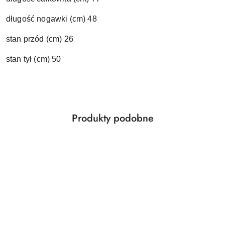
długość nogawki (cm) 48
stan przód (cm) 26
stan tył (cm) 50
Produkty
Produkty podobne
Pomiń karuzelę produktów
o
statusie: