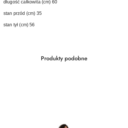
długość całkowita (cm) 60
stan przód (cm) 35
stan tył (cm) 56
Produkty
Produkty podobne
Pomiń karuzelę produktów
o
statusie: