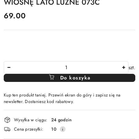
WIOSNĘ LATO LUŻNE 073C
cena:
69.00
Ilość
szt.
Do koszyka
Kup ten produkt taniej. Przewiń ekran do góry i zapisz się na
newsletter. Dostaniesz kod rabatowy.
Dostępność
Wysyłka w ciągu:
24 godzin
i
Cena przesyłki:
10
dostawa