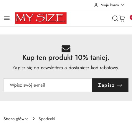
Moje konto
Przejdź do treści głównej
Przejdź do wyszukiwarki
Przejdź do moje konto
Przejdź do menu głównego
Przejdź do opisu produktu
Przejdź do stopki
Kup ten produkt 10% taniej.
Zapisz się do newslettera a dostaniesz kod rabatowy.
Zapisz
Strona główna
Spodenki