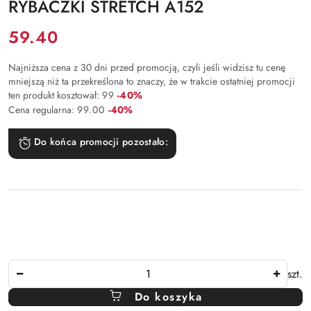
RYBACZKI STRETCH A152
Cena:
59.40
Najniższa cena z 30 dni przed promocją, czyli jeśli widzisz tu cenę
mniejszą niż ta przekreślona to znaczy, że w trakcie ostatniej promocji
Rabat:
ten produkt kosztował:
99
-40%
Rabat:
Cena regularna:
99.00
-40%
Do końca promocji pozostało:
Ilość
szt.
Do koszyka