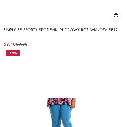
SIMPLY BE SZORTY SPODENKI PUDROWY RÓŻ WISKOZA SB12
53.40
89.00
Cena
Cena
promocyjna:
przed
-40%
promocją: