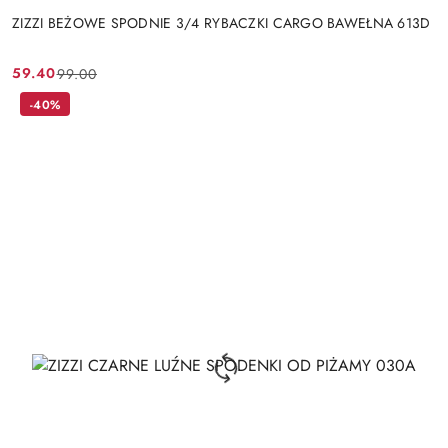
ZIZZI BEŻOWE SPODNIE 3/4 RYBACZKI CARGO BAWEŁNA 613D
59.40
99.00
Cena
Cena
promocyjna:
przed
-40%
promocją: