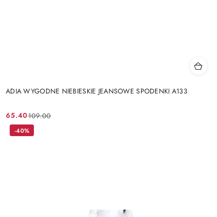
ADIA WYGODNE NIEBIESKIE JEANSOWE SPODENKI A133
65.40
109.00
Cena
Cena
promocyjna:
przed
-40%
promocją: