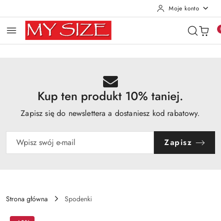
Moje konto
Przejdź do treści głównej
Przejdź do wyszukiwarki
Przejdź do moje konto
Przejdź do menu głównego
Przejdź do opisu produktu
Przejdź do stopki
Kup ten produkt 10% taniej.
Zapisz się do newslettera a dostaniesz kod rabatowy.
Zapisz
Strona główna
Spodenki