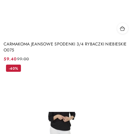
CARMAKOMA JEANSOWE SPODENKI 3/4 RYBACZKI NIEBIESKIE
O075
59.40
99.00
Cena
Cena
promocyjna:
przed
-40%
promocją: