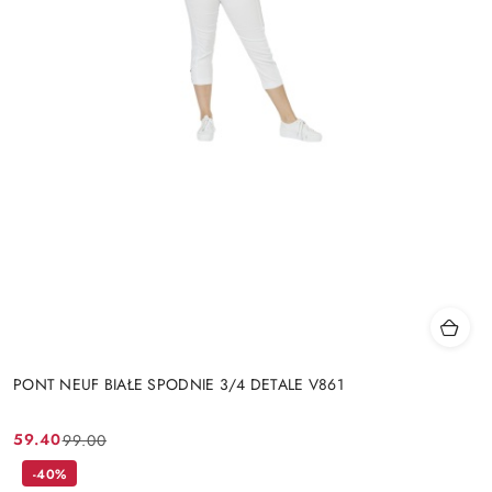
PONT NEUF BIAŁE SPODNIE 3/4 DETALE V861
59.40
99.00
Cena
Cena
promocyjna:
przed
-40%