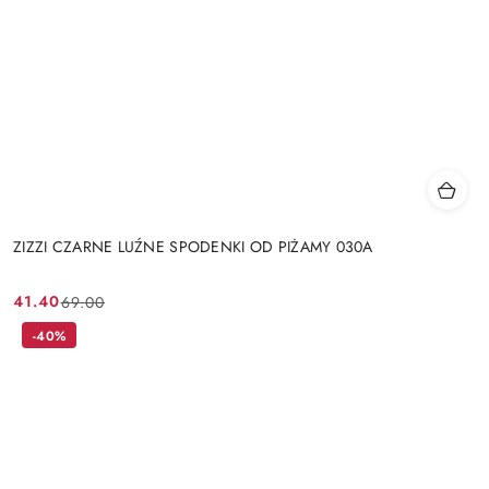
ZIZZI CZARNE LUŹNE SPODENKI OD PIŻAMY 030A
41.40
69.00
Cena
Cena
promocyjna:
przed
-40%
promocją: