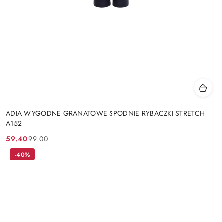
ADIA WYGODNE GRANATOWE SPODNIE RYBACZKI STRETCH
A152
59.40
99.00
Cena
Cena
promocyjna:
przed
-40%
promocją: