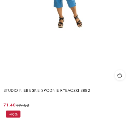
STUDIO NIEBIESKIE SPODNIE RYBACZKI S882
71.40
119.00
Cena
Cena
promocyjna:
przed
-40%
promocją: