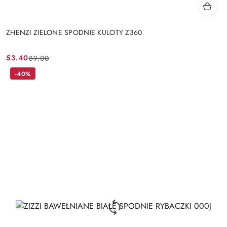
ZHENZI ZIELONE SPODNIE KULOTY Z360
53.40
89.00
Cena
Cena
promocyjna:
przed
-40%
promocją: