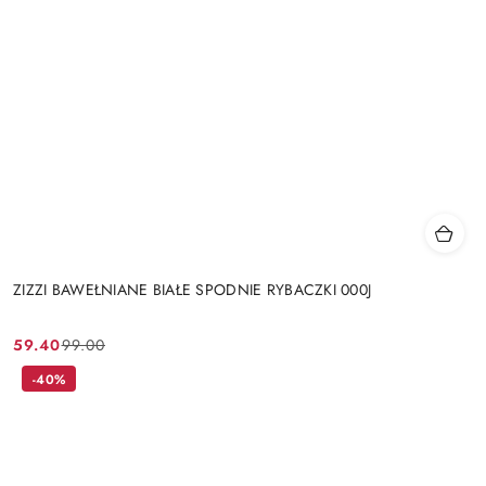
ZIZZI BAWEŁNIANE BIAŁE SPODNIE RYBACZKI 000J
59.40
99.00
Cena
Cena
promocyjna:
przed
-40%
promocją: