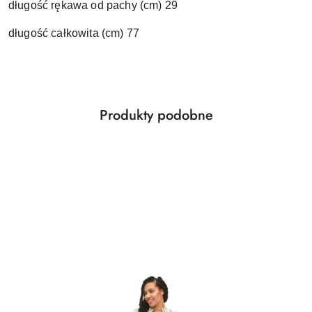
długość rękawa od pachy (cm) 29
długość całkowita (cm) 77
Produkty
Produkty podobne
Pomiń karuzelę produktów
o
statusie: