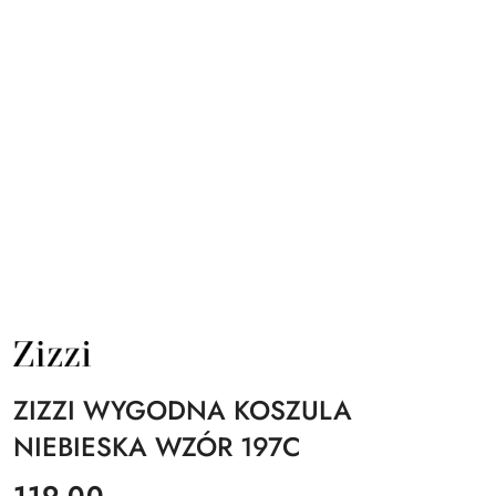
NAZWA
PRODUCENTA:
ZIZZI
ZIZZI WYGODNA KOSZULA
NIEBIESKA WZÓR 197C
cena:
119.00