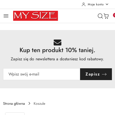
Moje konto
Przejdź do treści głównej
Przejdź do wyszukiwarki
Przejdź do moje konto
Przejdź do menu głównego
Przejdź do opisu produktu
Przejdź do stopki
Kup ten produkt 10% taniej.
Zapisz się do newslettera a dostaniesz kod rabatowy.
Zapisz
Strona główna
Koszule