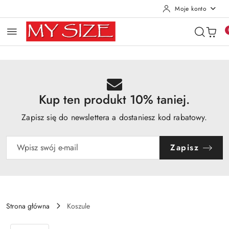
Moje konto
Przejdź do treści głównej
Przejdź do wyszukiwarki
Przejdź do moje konto
Przejdź do menu głównego
Przejdź do opisu produktu
Przejdź do stopki
Kup ten produkt 10% taniej.
Zapisz się do newslettera a dostaniesz kod rabatowy.
Zapisz
Strona główna
Koszule