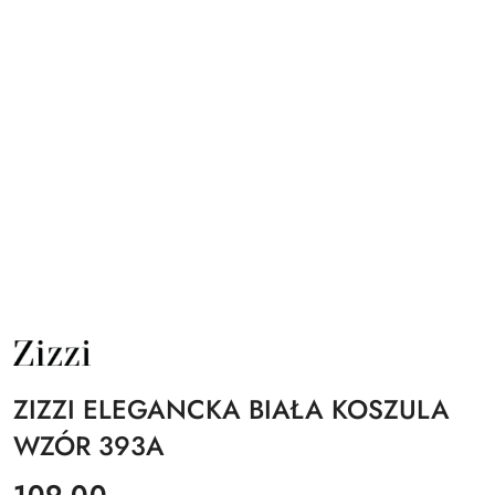
NAZWA
PRODUCENTA:
ZIZZI
ZIZZI ELEGANCKA BIAŁA KOSZULA
WZÓR 393A
cena:
109.00