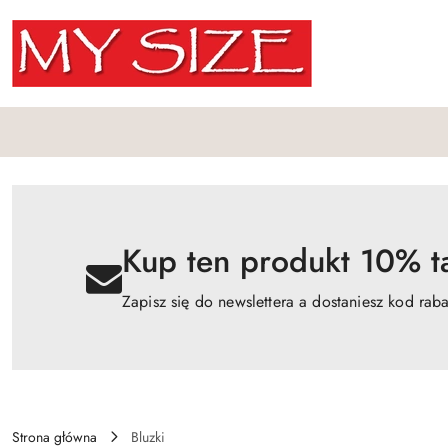
Przejdź do treści głównej
Przejdź do wyszukiwarki
Przejdź do moje konto
Przejdź do menu głównego
Przejdź do opisu produktu
Przejdź do stopki
Kup ten produkt 10% ta
Zapisz się do newslettera a dostaniesz kod rab
Strona główna
Bluzki