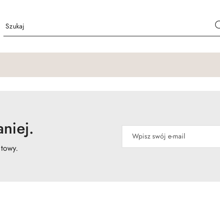
niej.
atowy.