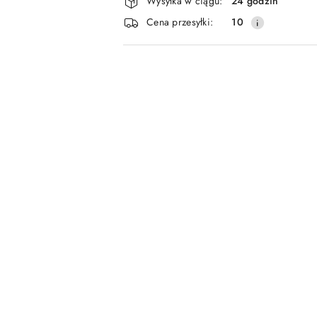
Wysyłka w ciągu:
24 godzin
i
Cena przesyłki:
10
dostawa