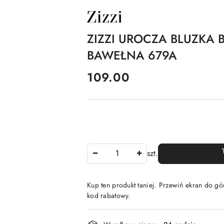
NAZWA
PRODUCENTA:
ZIZZI
ZIZZI UROCZA BLUZKA 
BAWEŁNA 679A
cena:
109.00
Ilość
szt.
Kup ten produkt taniej. Przewiń ekran do gór
kod rabatowy.
Dostępność