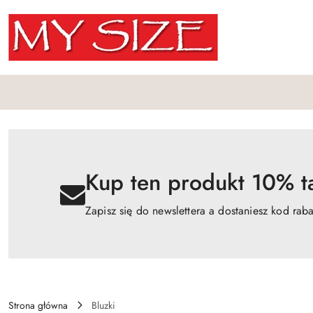
Przejdź do treści głównej
Przejdź do wyszukiwarki
Przejdź do moje konto
Przejdź do menu głównego
Przejdź do opisu produktu
Przejdź do stopki
Kup ten produkt 10% ta
Zapisz się do newslettera a dostaniesz kod rab
Strona główna
Bluzki