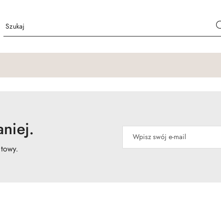
niej.
atowy.