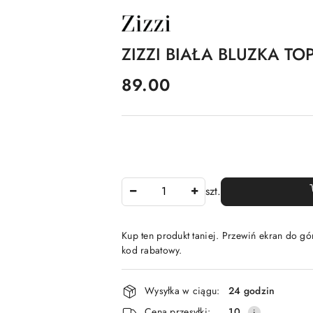
NAZWA
PRODUCENTA:
ZIZZI
ZIZZI BIAŁA BLUZKA TO
cena:
89.00
Ilość
szt.
Kup ten produkt taniej. Przewiń ekran do gór
kod rabatowy.
Dostępność
Wysyłka w ciągu:
24 godzin
i
Cena przesyłki:
10