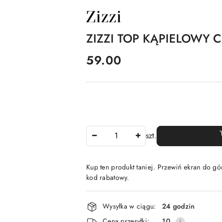
NAZWA
PRODUCENTA:
ZIZZI
ZIZZI TOP KĄPIELOWY 
cena:
59.00
Ilość
szt.
Kup ten produkt taniej. Przewiń ekran do gór
kod rabatowy.
Dostępność
Wysyłka w ciągu:
24 godzin
i
Cena przesyłki:
10