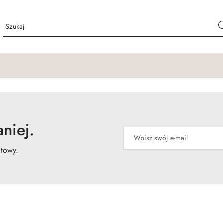
niej.
atowy.