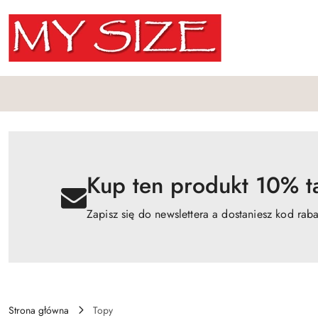
Przejdź do treści głównej
Przejdź do wyszukiwarki
Przejdź do moje konto
Przejdź do menu głównego
Przejdź do opisu produktu
Przejdź do stopki
Kup ten produkt 10% ta
Zapisz się do newslettera a dostaniesz kod rab
Strona główna
Topy