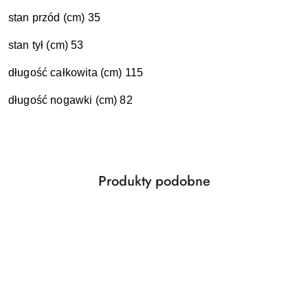
stan przód (cm) 35
stan tył (cm) 53
długość całkowita (cm) 115
długość nogawki (cm) 82
Produkty
Produkty podobne
Pomiń karuzelę produktów
o
statusie: