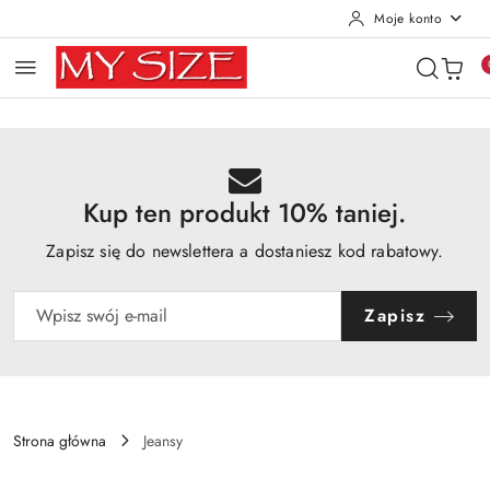
Moje konto
Przejdź do treści głównej
Przejdź do wyszukiwarki
Przejdź do moje konto
Przejdź do menu głównego
Przejdź do opisu produktu
Przejdź do stopki
Kup ten produkt 10% taniej.
Zapisz się do newslettera a dostaniesz kod rabatowy.
Zapisz
Strona główna
Jeansy