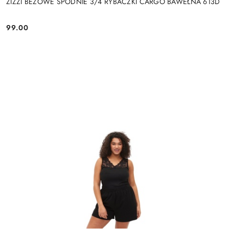
ZIZZI BEŻOWE SPODNIE 3/4 RYBACZKI CARGO BAWEŁNA 613D
99.00
Cena: