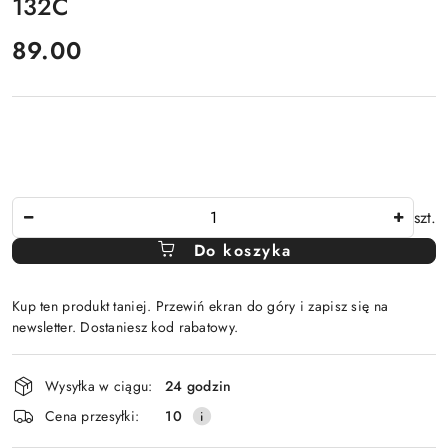
132C
cena:
89.00
Ilość
szt.
Do koszyka
Kup ten produkt taniej. Przewiń ekran do góry i zapisz się na
newsletter. Dostaniesz kod rabatowy.
Dostępność
Wysyłka w ciągu:
24 godzin
i
Cena przesyłki:
10
dostawa