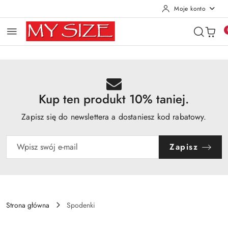
Moje konto
Przejdź do treści głównej
Przejdź do wyszukiwarki
Przejdź do moje konto
Przejdź do menu głównego
Przejdź do opisu produktu
Przejdź do stopki
Kup ten produkt 10% taniej.
Zapisz się do newslettera a dostaniesz kod rabatowy.
Zapisz
Strona główna
Spodenki