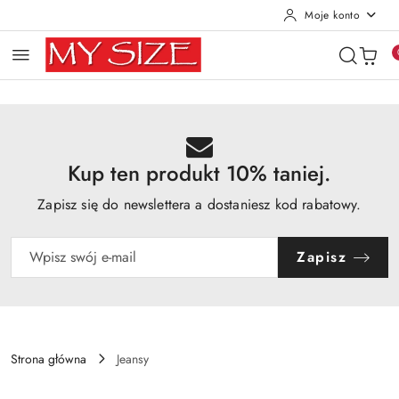
Moje konto
Przejdź do treści głównej
Przejdź do wyszukiwarki
Przejdź do moje konto
Przejdź do menu głównego
Przejdź do opisu produktu
Przejdź do stopki
Kup ten produkt 10% taniej.
Zapisz się do newslettera a dostaniesz kod rabatowy.
Zapisz
Strona główna
Jeansy