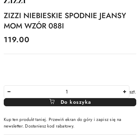
PRODUCENTA:
ZIZZI
ZIZZI NIEBIESKIE SPODNIE JEANSY
MOM WZÓR 088I
cena:
119.00
Ilość
szt.
Do koszyka
Kup ten produkt taniej. Przewiń ekran do góry i zapisz się na
newsletter. Dostaniesz kod rabatowy.
Dostępność