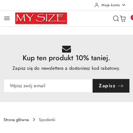
Moje konto
Przejdź do treści głównej
Przejdź do wyszukiwarki
Przejdź do moje konto
Przejdź do menu głównego
Przejdź do opisu produktu
Przejdź do stopki
Kup ten produkt 10% taniej.
Zapisz się do newslettera a dostaniesz kod rabatowy.
Zapisz
Strona główna
Spodenki