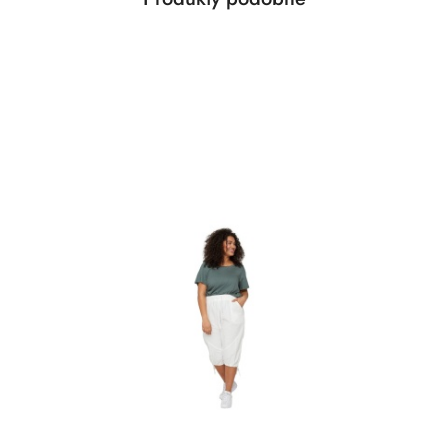
Pomiń karuzelę produktów
o
statusie: