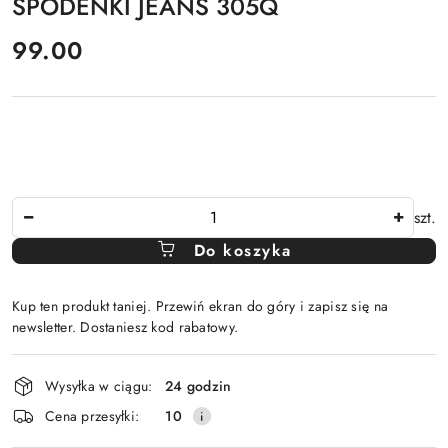
SPODENKI JEANS 305Q
cena:
99.00
Ilość
szt.
Do koszyka
Kup ten produkt taniej. Przewiń ekran do góry i zapisz się na
newsletter. Dostaniesz kod rabatowy.
Dostępność
Wysyłka w ciągu:
24 godzin
i
Cena przesyłki:
10
dostawa