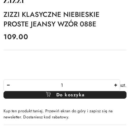
PRODUCENTA:
ZIZZI
ZIZZI KLASYCZNE NIEBIESKIE
PROSTE JEANSY WZÓR 088E
cena:
109.00
Ilość
szt.
Do koszyka
Kup ten produkt taniej. Przewiń ekran do góry i zapisz się na
newsletter. Dostaniesz kod rabatowy.
Dostępność