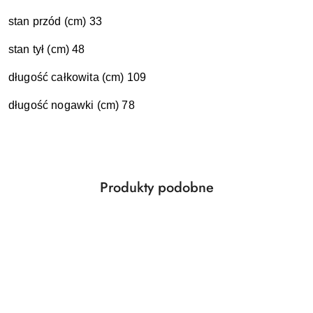
stan przód (cm) 33
stan tył (cm) 48
długość całkowita (cm) 109
długość nogawki (cm) 78
Produkty
Produkty podobne
Pomiń karuzelę produktów
o
statusie: