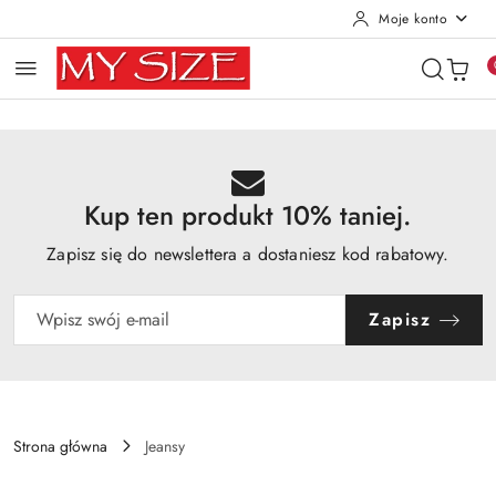
Moje konto
Przejdź do treści głównej
Przejdź do wyszukiwarki
Przejdź do moje konto
Przejdź do menu głównego
Przejdź do opisu produktu
Przejdź do stopki
Kup ten produkt 10% taniej.
Zapisz się do newslettera a dostaniesz kod rabatowy.
Zapisz
Strona główna
Jeansy