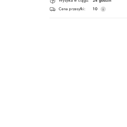
Wysyłka w ciągu:
24 godzin
i
Cena przesyłki:
10
dostawa