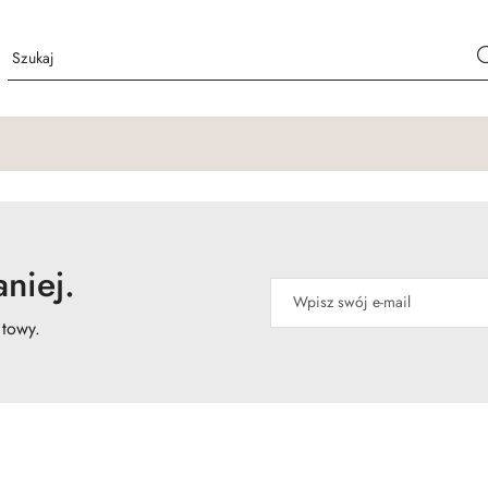
niej.
atowy.