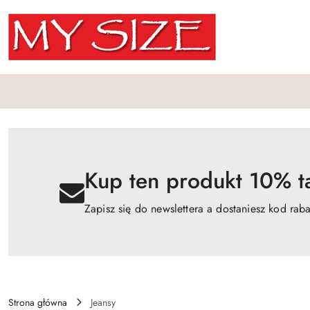
Przejdź do treści głównej
Przejdź do wyszukiwarki
Przejdź do moje konto
Przejdź do menu głównego
Przejdź do opisu produktu
Przejdź do stopki
Kup ten produkt 10% ta
Zapisz się do newslettera a dostaniesz kod rab
Strona główna
Jeansy