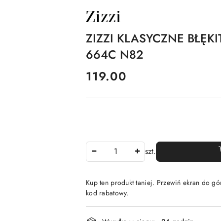
NAZWA
PRODUCENTA:
ZIZZI
ZIZZI KLASYCZNE BŁĘK
664C N82
cena:
119.00
Ilość
szt.
Kup ten produkt taniej. Przewiń ekran do gór
kod rabatowy.
Dostępność