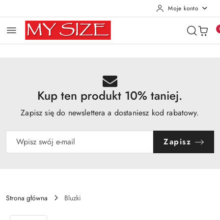
Moje konto
Przejdź do treści głównej
Przejdź do wyszukiwarki
Przejdź do moje konto
Przejdź do menu głównego
Przejdź do opisu produktu
Przejdź do stopki
Kup ten produkt 10% taniej.
Zapisz się do newslettera a dostaniesz kod rabatowy.
Zapisz
Strona główna
Bluzki