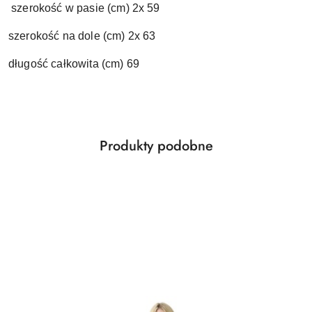
szerokość w pasie (cm) 2x 59
szerokość na dole (cm) 2x 63
długość całkowita (cm) 69
Produkty
Produkty podobne
Pomiń karuzelę produktów
o
statusie: