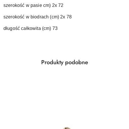
szerokość w pasie cm) 2x 72
szerokość w biodrach (cm) 2x 78
długość całkowita (cm) 73
Produkty
Produkty podobne
Pomiń karuzelę produktów
o
statusie: