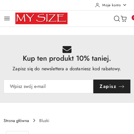
Moje konto
Przejdź do treści głównej
Przejdź do wyszukiwarki
Przejdź do moje konto
Przejdź do menu głównego
Przejdź do opisu produktu
Przejdź do stopki
Kup ten produkt 10% taniej.
Zapisz się do newslettera a dostaniesz kod rabatowy.
Zapisz
Strona główna
Bluzki