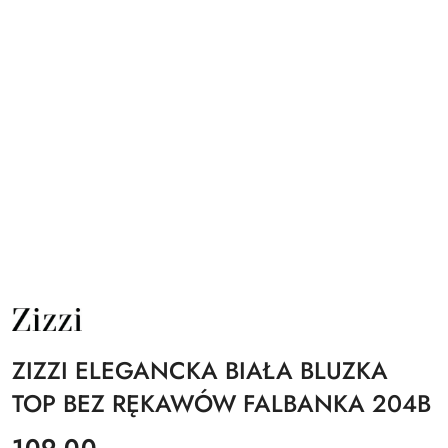
NAZWA
PRODUCENTA:
ZIZZI
ZIZZI ELEGANCKA BIAŁA BLUZKA
TOP BEZ RĘKAWÓW FALBANKA 204B
cena:
109.00