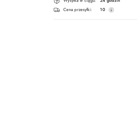
Wysyłka w ciągu:
24 godzin
i
Cena przesyłki:
10
dostawa