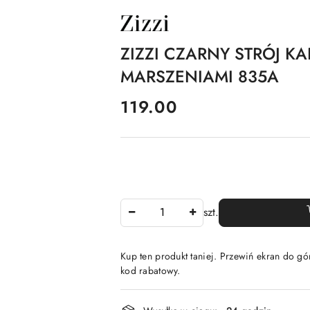
NAZWA
PRODUCENTA:
ZIZZI
ZIZZI CZARNY STRÓJ K
MARSZENIAMI 835A
cena:
119.00
Ilość
szt.
Kup ten produkt taniej. Przewiń ekran do gór
kod rabatowy.
Dostępność