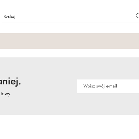
niej.
atowy.