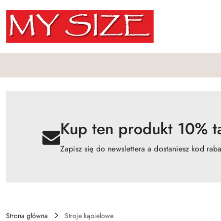
Przejdź do treści głównej
Przejdź do wyszukiwarki
Przejdź do moje konto
Przejdź do menu głównego
Przejdź do opisu produktu
Przejdź do stopki
Kup ten produkt 10% ta
Zapisz się do newslettera a dostaniesz kod rab
Strona główna
Stroje kąpielowe