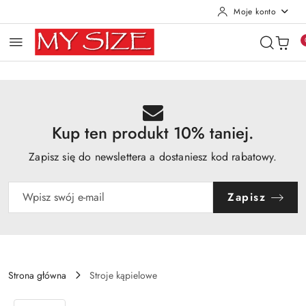
Moje konto
Przejdź do treści głównej
Przejdź do wyszukiwarki
Przejdź do moje konto
Przejdź do menu głównego
Przejdź do opisu produktu
Przejdź do stopki
Kup ten produkt 10% taniej.
Zapisz się do newslettera a dostaniesz kod rabatowy.
Zapisz
Strona główna
Stroje kąpielowe