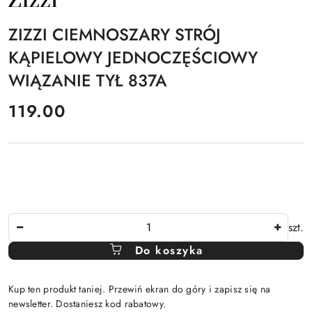
PRODUCENTA:
ZIZZI
ZIZZI CIEMNOSZARY STRÓJ
KĄPIELOWY JEDNOCZĘŚCIOWY
WIĄZANIE TYŁ 837A
cena:
119.00
Ilość
szt.
Do koszyka
Kup ten produkt taniej. Przewiń ekran do góry i zapisz się na
newsletter. Dostaniesz kod rabatowy.