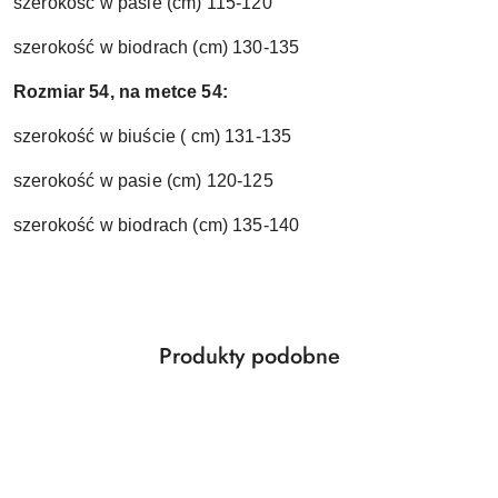
szerokość w pasie (cm) 115-120
szerokość w biodrach (cm) 130-135
Rozmiar 54, na metce 54:
szerokość w biuście ( cm) 131-135
szerokość w pasie (cm) 120-125
szerokość w biodrach (cm) 135-140
Produkty
Produkty podobne
Pomiń karuzelę produktów
o
statusie: