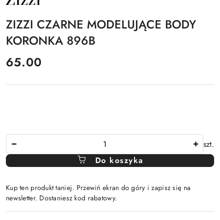
PRODUCENTA:
ZIZZI
ZIZZI CZARNE MODELUJĄCE BODY
KORONKA 896B
cena:
65.00
Ilość
szt.
Do koszyka
Kup ten produkt taniej. Przewiń ekran do góry i zapisz się na
newsletter. Dostaniesz kod rabatowy.
Dostępność