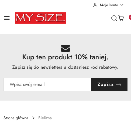
Moje konto
Przejdź do treści głównej
Przejdź do wyszukiwarki
Przejdź do moje konto
Przejdź do menu głównego
Przejdź do opisu produktu
Przejdź do stopki
Kup ten produkt 10% taniej.
Zapisz się do newslettera a dostaniesz kod rabatowy.
Zapisz
Strona główna
Bielizna