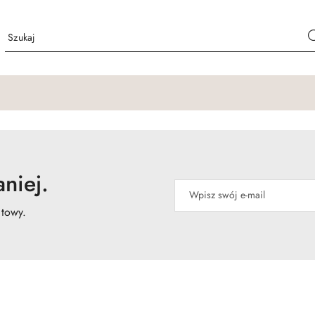
niej.
atowy.