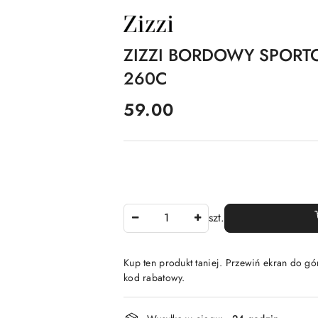
NAZWA
PRODUCENTA:
ZIZZI
ZIZZI BORDOWY SPORT
260C
cena:
59.00
Ilość
szt.
Kup ten produkt taniej. Przewiń ekran do gór
kod rabatowy.
Dostępność