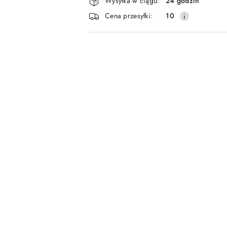
Wysyłka w ciągu:
24 godzin
i
Cena przesyłki:
10
dostawa