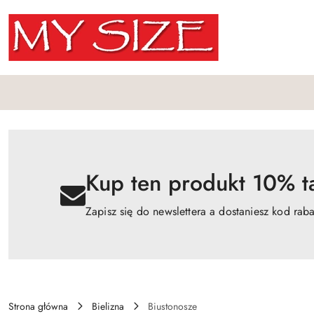
Przejdź do treści głównej
Przejdź do wyszukiwarki
Przejdź do moje konto
Przejdź do menu głównego
Przejdź do opisu produktu
Przejdź do stopki
Kup ten produkt 10% ta
Zapisz się do newslettera a dostaniesz kod rab
Strona główna
Bielizna
Biustonosze