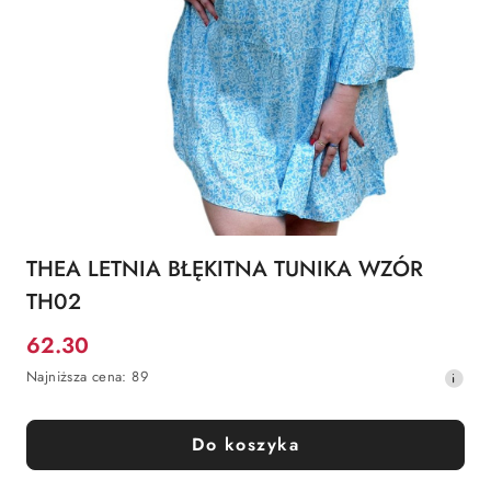
THEA LETNIA BŁĘKITNA TUNIKA WZÓR
TH02
62.30
Cena
Najniższa
Najniższa cena:
89
promocyjna:
cena
z
30
Do koszyka
dni
przed