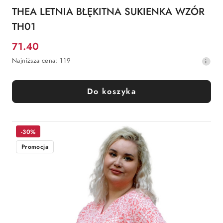
THEA LETNIA BŁĘKITNA SUKIENKA WZÓR
TH01
71.40
Cena
Najniższa
Najniższa cena:
119
promocyjna:
cena
z
30
Do koszyka
dni
przed
obniżką
-30%
Promocja