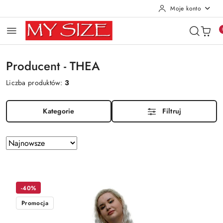
Moje konto
Przejdź do treści głównej
Przejdź do wyszukiwarki
Przejdź do moje konto
Przejdź do menu głównego
Przejdź do stopki
Producent - THEA
Liczba produktów:
3
Kategorie
Filtruj
Zastosowano
Sortuj
według
sortowanie:
Najnowsze.
-40%
Promocja