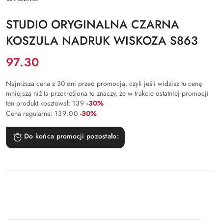
PRODUCENTA:
STUDIO
STUDIO ORYGINALNA CZARNA
KOSZULA NADRUK WISKOZA S863
Cena:
97.30
Najniższa cena z 30 dni przed promocją, czyli jeśli widzisz tu cenę
mniejszą niż ta przekreślona to znaczy, że w trakcie ostatniej promocji
Rabat:
ten produkt kosztował:
139
-30%
Rabat:
Cena regularna:
139.00
-30%
Do końca promocji pozostało: