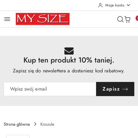
Moje konto
Przejdź do treści głównej
Przejdź do wyszukiwarki
Przejdź do moje konto
Przejdź do menu głównego
Przejdź do opisu produktu
Przejdź do stopki
Kup ten produkt 10% taniej.
Zapisz się do newslettera a dostaniesz kod rabatowy.
Zapisz
Strona główna
Koszule