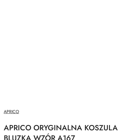
NAZWA
APRICO
PRODUCENTA:
APRICO ORYGINALNA KOSZULA
BLUZKA WZÓR A167