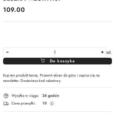
cena:
109.00
Ilość
szt.
Do koszyka
Kup ten produkt taniej. Przewiń ekran do góry i zapisz się na
newsletter. Dostaniesz kod rabatowy.
Dostępność
Wysyłka w ciągu:
24 godzin
i
Cena przesyłki:
10
dostawa