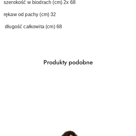
szerokość w biodrach (cm) 2x 68
rękaw od pachy (cm) 32
długość całkowita (cm) 68
Produkty
Produkty podobne
Pomiń karuzelę produktów
o
statusie: