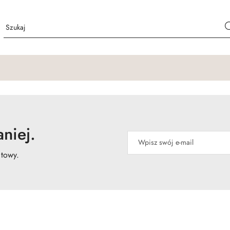
niej.
atowy.