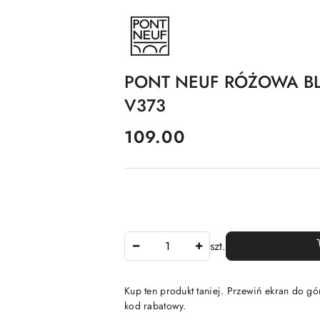
NAZWA
PRODUCENTA:
PONT
NEUF
PONT NEUF RÓŻOWA BL
V373
cena:
109.00
Ilość
szt.
Kup ten produkt taniej. Przewiń ekran do gór
kod rabatowy.