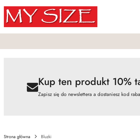
Przejdź do treści głównej
Przejdź do wyszukiwarki
Przejdź do moje konto
Przejdź do menu głównego
Przejdź do opisu produktu
Przejdź do stopki
Kup ten produkt 10% ta
Zapisz się do newslettera a dostaniesz kod rab
Strona główna
Bluzki