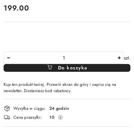
cena:
199.00
Ilość
szt.
Do koszyka
Kup ten produkt taniej. Przewiń ekran do góry i zapisz się na
newsletter. Dostaniesz kod rabatowy.
Dostępność
Wysyłka w ciągu:
24 godzin
i
Cena przesyłki:
10
dostawa