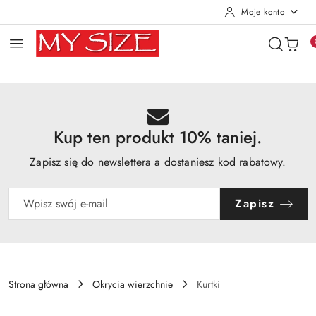
Moje konto
Przejdź do treści głównej
Przejdź do wyszukiwarki
Przejdź do moje konto
Przejdź do menu głównego
Przejdź do opisu produktu
Przejdź do stopki
Kup ten produkt 10% taniej.
Zapisz się do newslettera a dostaniesz kod rabatowy.
Zapisz
Strona główna
Okrycia wierzchnie
Kurtki