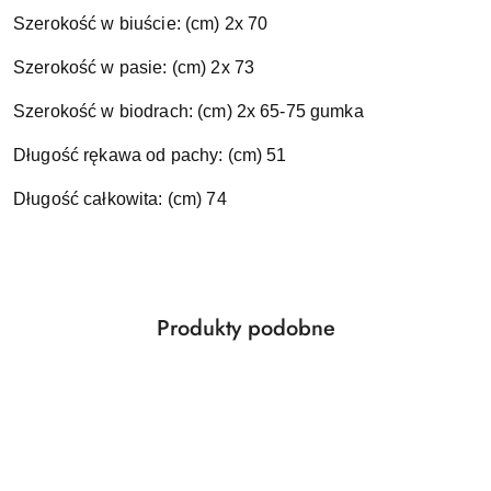
Szerokość w biuście: (cm) 2x 70
Szerokość w pasie: (cm) 2x 73
Szerokość w biodrach: (cm) 2x 65-75 gumka
Długość rękawa od pachy: (cm) 51
Długość całkowita: (cm) 74
Produkty
Produkty podobne
Pomiń karuzelę produktów
o
statusie: