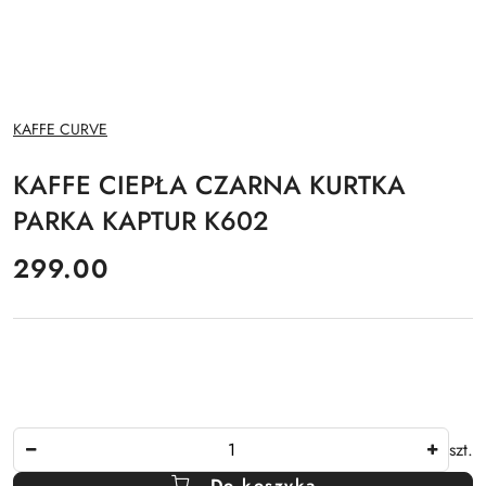
NAZWA
KAFFE CURVE
PRODUCENTA:
KAFFE CIEPŁA CZARNA KURTKA
PARKA KAPTUR K602
cena:
299.00
Ilość
szt.
Do koszyka