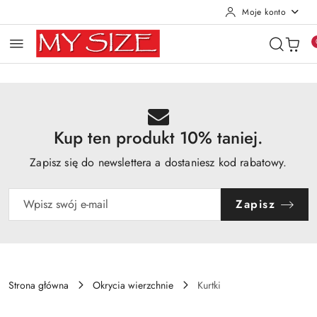
Moje konto
Przejdź do treści głównej
Przejdź do wyszukiwarki
Przejdź do moje konto
Przejdź do menu głównego
Przejdź do opisu produktu
Przejdź do stopki
Kup ten produkt 10% taniej.
Zapisz się do newslettera a dostaniesz kod rabatowy.
Zapisz
Strona główna
Okrycia wierzchnie
Kurtki