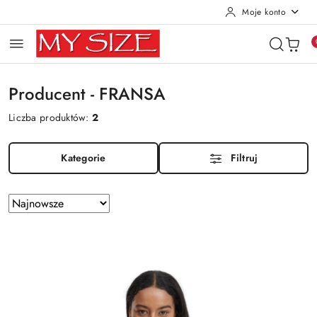
Moje konto
Przejdź do treści głównej
Przejdź do wyszukiwarki
Przejdź do moje konto
Przejdź do menu głównego
Przejdź do stopki
Producent - FRANSA
Liczba produktów:
2
Kategorie
Filtruj
Zastosowano
Sortuj
według
sortowanie:
Najnowsze.