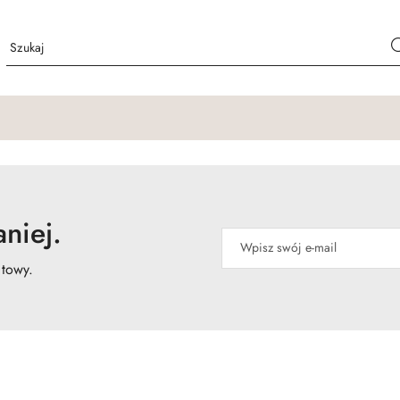
niej.
atowy.