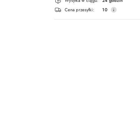
Wysyłka w ciągu:
24 godzin
i
Cena przesyłki:
10
dostawa