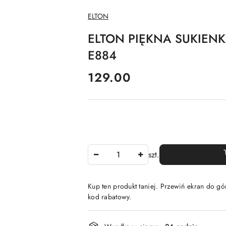
NAZWA
ELTON
PRODUCENTA:
ELTON PIĘKNA SUKIEN
E884
cena:
129.00
Ilość
szt.
Kup ten produkt taniej. Przewiń ekran do gór
kod rabatowy.
Dostępność