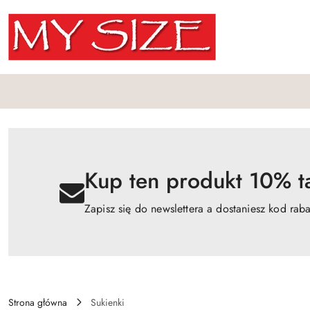
Przejdź do treści głównej
Przejdź do wyszukiwarki
Przejdź do moje konto
Przejdź do menu głównego
Przejdź do opisu produktu
Przejdź do stopki
Kup ten produkt 10% ta
Zapisz się do newslettera a dostaniesz kod rab
Strona główna
Sukienki