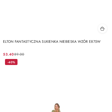
ELTON FANTASTYCZNA SUKIENKA NIEBIESKA WZÓR E875W
53.40
89.00
Cena
Cena
promocyjna:
przed
-40%
promocją: