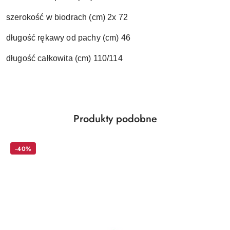
szerokość w biodrach (cm) 2x 72
długość rękawy od pachy (cm) 46
długość całkowita (cm) 110/114
Produkty
Produkty podobne
Pomiń karuzelę produktów
o
statusie:
-40%