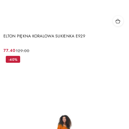
ELTON PIĘKNA KORALOWA SUKIENKA E929
77.40
129.00
Cena
Cena
promocyjna:
przed
-40%
promocją: