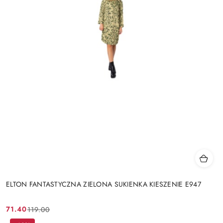
ELTON FANTASTYCZNA ZIELONA SUKIENKA KIESZENIE E947
71.40
119.00
Cena
Cena