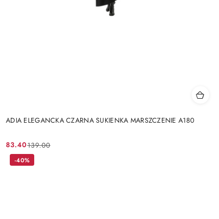
ADIA ELEGANCKA CZARNA SUKIENKA MARSZCZENIE A180
83.40
139.00
Cena
Cena
promocyjna:
przed
-40%
promocją: