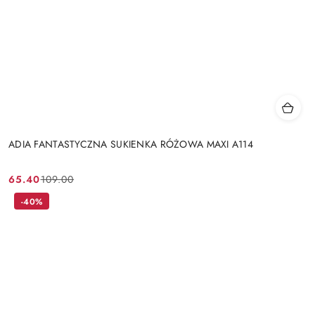
ADIA FANTASTYCZNA SUKIENKA RÓŻOWA MAXI A114
65.40
109.00
Cena
Cena
promocyjna:
przed
-40%
promocją: