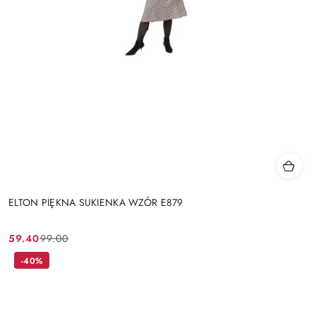
ELTON PIĘKNA SUKIENKA WZÓR E879
59.40
99.00
Cena
Cena
promocyjna:
przed
-40%
promocją: