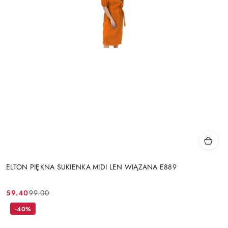
ELTON PIĘKNA SUKIENKA MIDI LEN WIĄZANA E889
59.40
99.00
Cena
Cena
promocyjna:
przed
-40%
promocją: