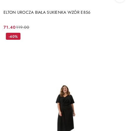
ELTON UROCZA BIAŁA SUKIENKA WZÓR E856
71.40
119.00
Cena
Cena
promocyjna:
przed
-40%
promocją: