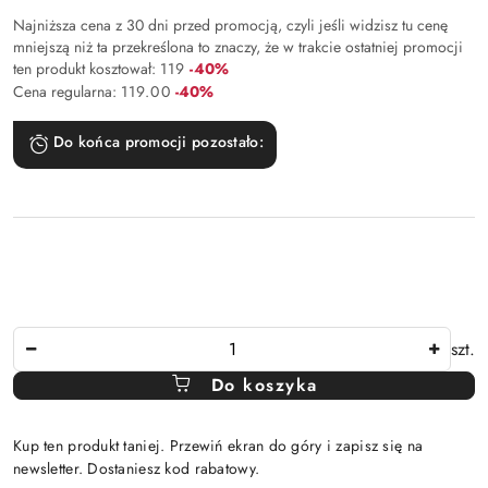
Najniższa cena z 30 dni przed promocją, czyli jeśli widzisz tu cenę
mniejszą niż ta przekreślona to znaczy, że w trakcie ostatniej promocji
Rabat:
ten produkt kosztował:
119
-40%
Rabat:
Cena regularna:
119.00
-40%
Do końca promocji pozostało:
Ilość
szt.
Do koszyka
Kup ten produkt taniej. Przewiń ekran do góry i zapisz się na
newsletter. Dostaniesz kod rabatowy.