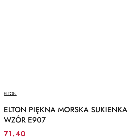
NAZWA
ELTON
PRODUCENTA:
ELTON PIĘKNA MORSKA SUKIENKA
WZÓR E907
Cena:
71.40