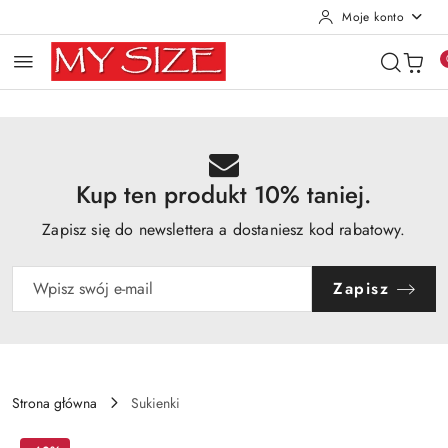
Moje konto
Przejdź do treści głównej
Przejdź do wyszukiwarki
Przejdź do moje konto
Przejdź do menu głównego
Przejdź do opisu produktu
Przejdź do stopki
Kup ten produkt 10% taniej.
Zapisz się do newslettera a dostaniesz kod rabatowy.
Zapisz
Strona główna
Sukienki