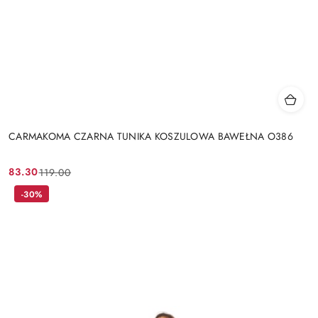
CARMAKOMA CZARNA TUNIKA KOSZULOWA BAWEŁNA O386
83.30
119.00
Cena
Cena
promocyjna:
przed
-30%
promocją: