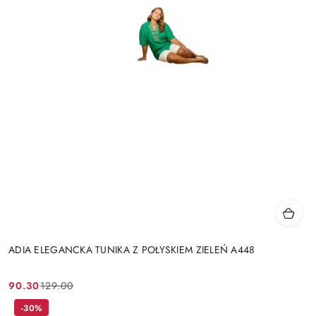
ADIA ELEGANCKA TUNIKA Z POŁYSKIEM ZIELEŃ A448
90.30
129.00
Cena
Cena
promocyjna:
przed
-30%