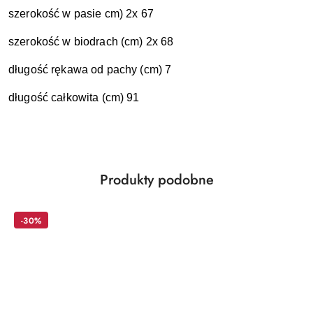
szerokość w pasie cm) 2x 67
szerokość w biodrach (cm) 2x 68
długość rękawa od pachy (cm) 7
długość całkowita (cm) 91
Produkty
Produkty podobne
Pomiń karuzelę produktów
o
statusie:
-30%