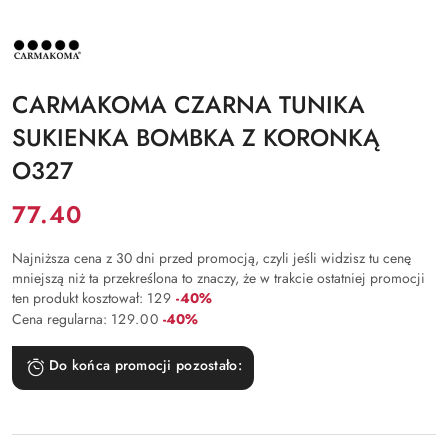
NAZWA
PRODUCENTA:
CARMAKOMA
CARMAKOMA CZARNA TUNIKA
SUKIENKA BOMBKA Z KORONKĄ
O327
Cena:
77.40
Najniższa cena z 30 dni przed promocją, czyli jeśli widzisz tu cenę
mniejszą niż ta przekreślona to znaczy, że w trakcie ostatniej promocji
Rabat:
ten produkt kosztował:
129
-40%
Rabat:
Cena regularna:
129.00
-40%
Do końca promocji pozostało: