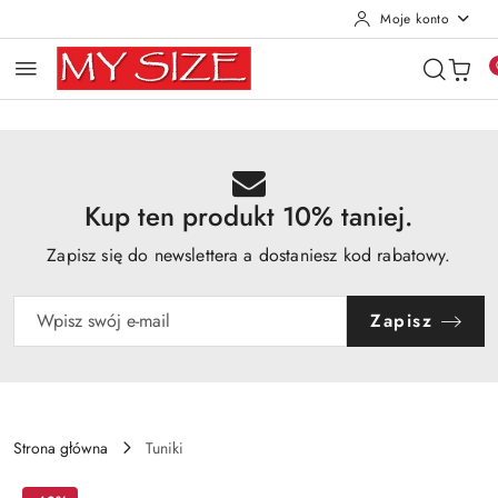
Moje konto
Przejdź do treści głównej
Przejdź do wyszukiwarki
Przejdź do moje konto
Przejdź do menu głównego
Przejdź do opisu produktu
Przejdź do stopki
Kup ten produkt 10% taniej.
Zapisz się do newslettera a dostaniesz kod rabatowy.
Zapisz
Strona główna
Tuniki