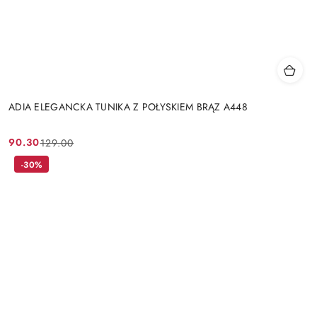
ADIA ELEGANCKA TUNIKA Z POŁYSKIEM BRĄZ A448
90.30
129.00
Cena
Cena
promocyjna:
przed
-30%
promocją: